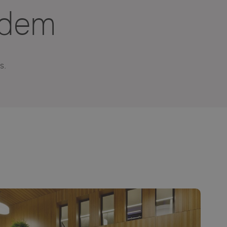
ndem
s.