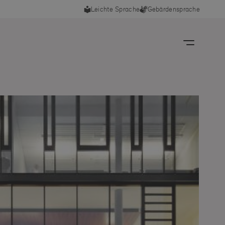
Leichte Sprache
Gebärdensprache
kie-Einstellungen
 wichtige Funktionen auf der Website funktionieren
ohne die unbedingt notwedigen Cookies. Deswegen
 wichtig, dass diese aktiviert bleiben. Neben den
iellen Cookies können Sie diejenigen Cookies
vieren, die Sie nicht möchten.
ssum
Datenschutz
nbedingt notwendige Cookies
iese Cookies sind wichtig, damit Sie sich auf der Website
ewegen und ihre Funktionen nutzen können
+
Mehr
Auswahl übernehmen
Alle auswählen