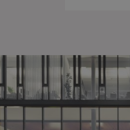
Coo
Einige
nicht 
es ist
essent
deakti
Impre
U
D
b